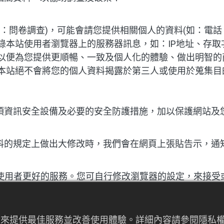
問卷調查)，可能會請您提供相關個人的資料(如：電話、住
錄本站使用者瀏覽器上的服務器訊息，如：IP地址、存
以便為您提供更順暢、一致及個人化的體驗、做出明智的
本站絕不會將您的個人資料揭露於第三人或使用於蒐集目
項資訊安全設備及必要的安全防護措施，加以保護網站及
料的規定上做出大修改時，我們會在網頁上張貼告示，通
提供使用者更好的服務。您可自行修改瀏覽器的設定，來接
者行為來提供最佳服務並改善使用體驗。詳細內容請參閱隱
經由本網站所提供的連結，點選進入其他網站。但該連結