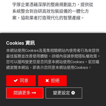
宇厚企業憑藉深厚的整廠規劃能力，提供從
系統整合到自研高效包裝設備的一體化方
案，協助業者打造現代化的智慧產線。
前端處理與卸罐：開啟生產
Cookies 資訊
的高速循環
本網站使用Cookies及蒐集相關網站內使用者行為來提供
一條高效且穩定的飲料包裝產線，關鍵在於
最佳服務並改善使用體驗。詳細內容請參閱隱私權政策。
您可以隨時變更您是否同意本網站使用Cookies。若您繼
流暢且持續的物料供應。若前端供料不穩，
續瀏覽本網站，即表示您同意本網站使用Cookies。
將直接影響後段充填、包裝與整體流程，因
此前端處理是整線效率的關鍵基礎。
同意
拒絕
在宇厚規劃的典型飲料產線中，前端空罐處
理主要包含：
閱讀更多
變更設定
自動卸罐系統（Depalletizer）：針對