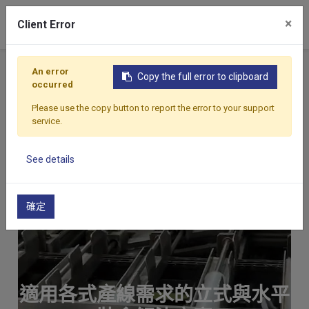
×
Client Error
首頁
產品
裝盒機
An error
Copy the full error to clipboard
occurred
裝盒機
Please use the copy button to report the error to your support
service.
See details
確定
適用各式產線需求的立式與水平