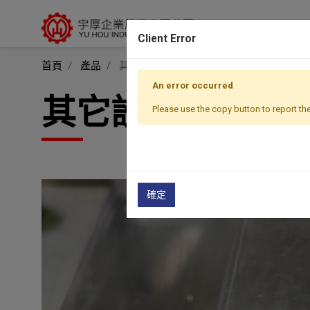
Client Error
首頁
產品
其它設備
An error occurred
其它設備
Please use the copy button to report the
確定